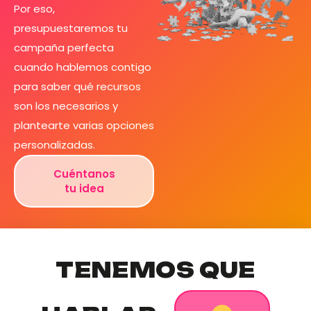
Por eso,
presupuestaremos tu
campaña perfecta
cuando hablemos contigo
para saber qué recursos
son los necesarios y
plantearte varias opciones
personalizadas.
Cuéntanos
tu idea
TENEMOS QUE